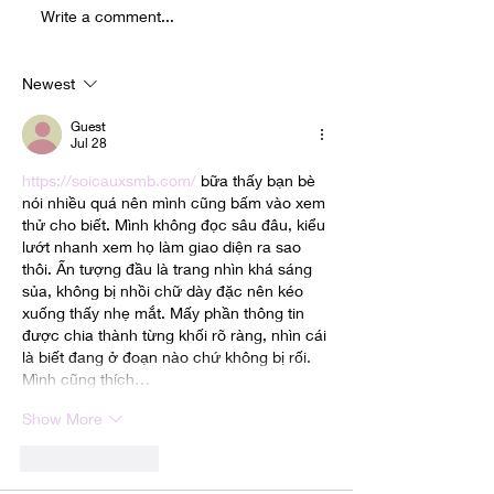
Write a comment...
Here's the full list of
Tithes and
nominees for the
attendance a
upcoming 41st Annual
Furticks's Ele
Newest
Stellar Gospel Music
Church contin
Guest
Awards!
dip as the nu
Jul 28
campus locat
https://soicauxsmb.com/
 bữa thấy bạn bè 
increase
nói nhiều quá nên mình cũng bấm vào xem 
thử cho biết. Mình không đọc sâu đâu, kiểu 
lướt nhanh xem họ làm giao diện ra sao 
thôi. Ấn tượng đầu là trang nhìn khá sáng 
sủa, không bị nhồi chữ dày đặc nên kéo 
xuống thấy nhẹ mắt. Mấy phần thông tin 
được chia thành từng khối rõ ràng, nhìn cái 
là biết đang ở đoạn nào chứ không bị rối. 
Mình cũng thích…
Show More
Like
Reply