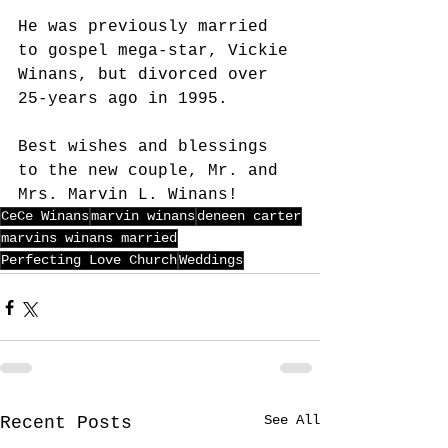
He was previously married 
to gospel mega-star, Vickie 
Winans, but divorced over 
25-years ago in 1995.   
Best wishes and blessings 
to the new couple, Mr. and 
Mrs. Marvin L. Winans!
CeCe Winans
marvin winans
deneen carter
marvins winans married
Perfecting Love Church
Weddings
See All
Recent Posts