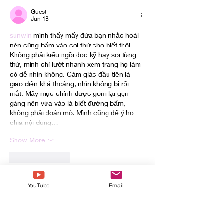
Guest
Jun 18
sunwin
 mình thấy mấy đứa bạn nhắc hoài 
nên cũng bấm vào coi thử cho biết thôi. 
Không phải kiểu ngồi đọc kỹ hay soi từng 
thứ, mình chỉ lướt nhanh xem trang họ làm 
có dễ nhìn không. Cảm giác đầu tiên là 
giao diện khá thoáng, nhìn không bị rối 
mắt. Mấy mục chính được gom lại gọn 
gàng nên vừa vào là biết đường bấm, 
không phải đoán mò. Mình cũng để ý họ 
chia nội dung…
Show More
Like
Reply
Guest
YouTube
Email
Jun 16
Really enjoyed how straightforward this 